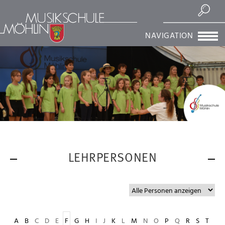
Suchen
NAVIGATION
LEHRPERSONEN
A
B
C
D
E
F
G
H
I
J
K
L
M
N
O
P
Q
R
S
T