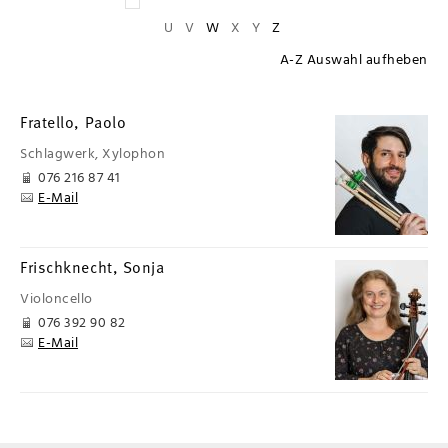
U
V
W
X
Y
Z
A-Z Auswahl aufheben
Fratello, Paolo
Schlagwerk,
Xylophon
076 216 87 41
E-Mail
Frischknecht, Sonja
Violoncello
076 392 90 82
E-Mail