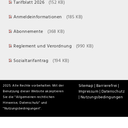
Tarifblatt 2026
(152 KB)
Anmeldeinformationen
(185 KB)
Abonnemente
(368 KB)
Reglement und Verordnung
(990 KB)
Sozialtarifantrag
(194 KB)
Sitemap |
Barrierefrei |
2025. Alle Rechte vorbehalten. Mit der
Impressum |
Datenschutz
Benutzung dieser Website akzeptieren
|
Nutzungsbedingungen
Sie die "
Allgemeinen rechtlichen
Hinweise, Datenschutz
" und
"
Nutzungsbedingungen
".