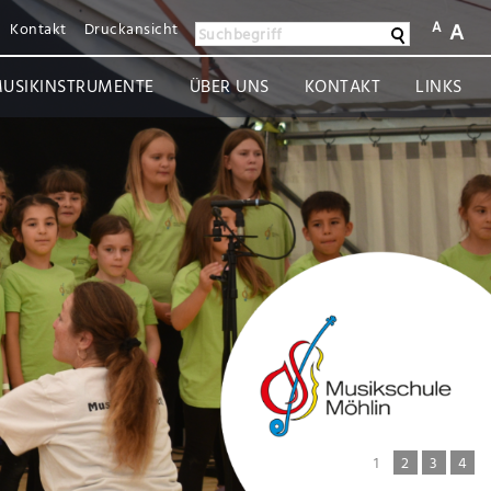
A
A
Kontakt
Druckansicht
Suchen
Suchbegriff
USIKINSTRUMENTE
ÜBER UNS
KONTAKT
LINKS
1
2
3
4