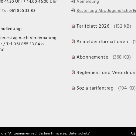
0-11.30 Uhr + 14.00-16.00 Uhr
Abmeldung
 Tel. 061 855 33 83
Bestellung Abo Jugendliche/
Tarifblatt 2026
(152 KB)
hulleitung:
onnerstag nach Vereinbarung
Anmeldeinformationen
(
 / Tel. 061 855 33 84 o.
 80
Abonnemente
(368 KB)
Reglement und Verordnun
Sozialtarifantrag
(194 KB)
Si
 die "
Allgemeinen rechtlichen Hinweise, Datenschutz
"