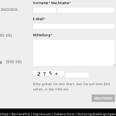
Vorname
*
Nachname
*
Erwachsene
E-Mail
*
185 KB)
Mitteilung
*
g
(990 KB)
Bitte geben Sie den Wert, den Sie auf dem Bild
sehen, in das Feld ein.
Abschicken
temap |
Barrierefrei |
Impressum |
Datenschutz |
Nutzungsbedingungen