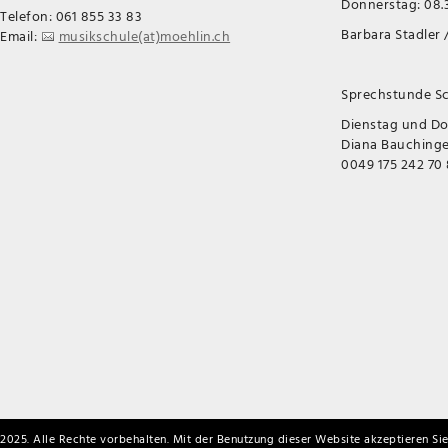
Donnerstag: 08.3
Telefon: 061 855 33 83
Barbara Stadler /
Email:
musikschule(at)moehlin.ch
Sprechstunde Sc
Dienstag und D
Diana Bauchinger
0049 175 242 70
2025. Alle Rechte vorbehalten. Mit der Benutzung dieser Website akzeptieren Sie