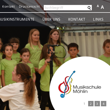
A
A
Kontakt
Druckansicht
Suchen
Suchbegriff
USIKINSTRUMENTE
ÜBER UNS
KONTAKT
LINKS
1
2
3
4