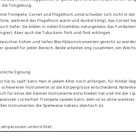
r die Tongebung.
ente Trompete, Cornet und Flügelhorn unterscheiden sich nicht in der
 Töne, während das Flügelhorn warm und dunkel klingt, das Cornet li
auch tiefer. Sie bilden in vielen Ensembles naturgemäss das Fundamen
giert. Aber auch die Tuba kann flott und flink erklingen.
wischen hohen und tiefen Blechblasinstrumenten gerecht zu werden,
rer speziell für jeden Bereich. Beide arbeiten eng zusammen, ein Wec
önliche Eignung
t nie zu spät" kann man in jedem Alter noch anfangen, für Kinder liegt
ie schwereren Instrumente ist die Körpergrösse entscheidend. Notenke
ich für eines der kleinen Instrumente entschieden hat und mit der 
gewissen Lockerheit Trompete spielen kann, dem ist es ohne weiteres 
llen Instrumenten die Spielweise nahezu identisch ist.
ehrpersonen unterrichtet: