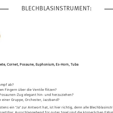
BLECHBLASINSTRUMENT:
te, Cornet, Posaune, Euphonium, Es-Horn, Tuba
ampf ab?
en Fingern über die Ventile flitzen?
n Posaunen-Zug elegant hin- und herzuziehen?
n einer Gruppe, Orchester, Jazzband?
stens ein "Ja" zur Antwort hat, ist hier richtig, denn alle Blechblas
einsetzbar. Ausschlaggebend für gutes Spiel sind die körperlichen Fä