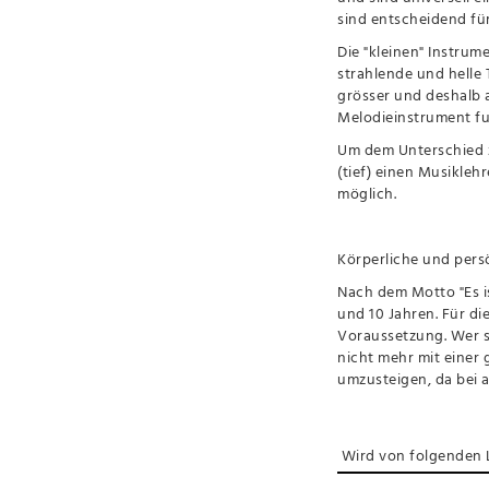
sind entscheidend fü
Die "kleinen" Instrum
strahlende und helle
grösser und deshalb 
Melodieinstrument fun
Um dem Unterschied z
(tief) einen Musikleh
möglich.
Körperliche und pers
Nach dem Motto "Es is
und 10 Jahren. Für d
Voraussetzung. Wer s
nicht mehr mit einer 
umzusteigen, da bei a
Wird von folgenden L