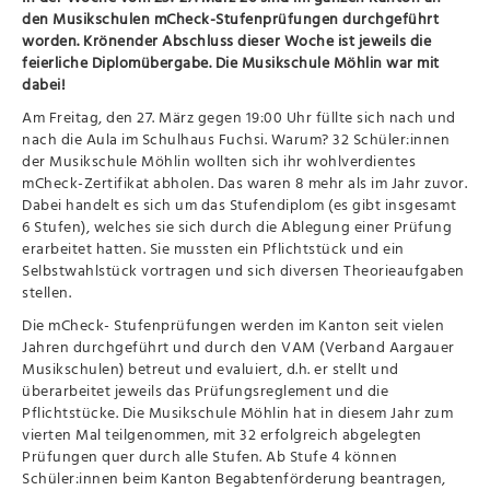
den Musikschulen mCheck-Stufenprüfungen durchgeführt
worden. Krönender Abschluss dieser Woche ist jeweils die
feierliche Diplomübergabe. Die Musikschule Möhlin war mit
dabei!
Am Freitag, den 27. März gegen 19:00 Uhr füllte sich nach und
nach die Aula im Schulhaus Fuchsi. Warum? 32 Schüler:innen
der Musikschule Möhlin wollten sich ihr wohlverdientes
mCheck-Zertifikat abholen. Das waren 8 mehr als im Jahr zuvor.
Dabei handelt es sich um das Stufendiplom (es gibt insgesamt
6 Stufen), welches sie sich durch die Ablegung einer Prüfung
erarbeitet hatten. Sie mussten ein Pflichtstück und ein
Selbstwahlstück vortragen und sich diversen Theorieaufgaben
stellen.
Die mCheck- Stufenprüfungen werden im Kanton seit vielen
Jahren durchgeführt und durch den VAM (Verband Aargauer
Musikschulen) betreut und evaluiert, d.h. er stellt und
überarbeitet jeweils das Prüfungsreglement und die
Pflichtstücke. Die Musikschule Möhlin hat in diesem Jahr zum
vierten Mal teilgenommen, mit 32 erfolgreich abgelegten
Prüfungen quer durch alle Stufen. Ab Stufe 4 können
Schüler:innen beim Kanton Begabtenförderung beantragen,