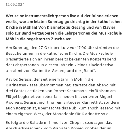
12.09.2024
Wer seine Instrumentallehrperson live auf der Bühne erleben
wollte, war am letzten Sonntag goldrichtig in der katholischen
Kirche in Möhlin! Von Klarinette zu Gesang und von Klavier
solo zur Band verzauberten die Lehrpersonen der Musikschule
Möhlin die begeisterten Zuschauer.
Am Sonntag, den 27. Oktober kurz vor 17 00 Uhr strömten die
Besucher:innen in die katholische Kirche. Die Musikschule
präsentierte sich an ihrem bereits bekannten Konzertabend
der Lehrpersonen. In diesem Jahr ein kleines Klavierfestival
umrahmt von Klarinette, Gesang und der „Band“.
Pavlos Serasis, der seit einem Jahr in Möhlin die
Klarinettenklasse übernommen hat, startete den Abend mit
drei Fantasiestücken von Robert Schumann, einfühlsam am
Flügel begleitet vom ebenfalls neuen Klavierlehrer Miguel
Pisonero. Serasis, nicht nur ein virtuoser Klarinettist, sondern
auch Komponist, überraschte das Publikum anschliessend mit
einem eigenen Werk, der Monodonie für Klarinette solo.
Es folgte die Ballade in f- moll von Chopin, sozusagen das
Abschiedsgeschenk vom Pianisten Romeo Knöbel, der im