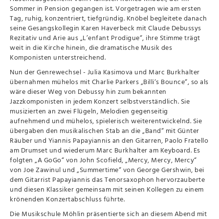
Sommer in Pension gegangen ist. Vorgetragen wie am ersten
Tag, ruhig, konzentriert, tiefgründig. Knöbel begleitete danach
seine Gesangskollegin Karen Haverbeck mit Claude Debussys
Rezitativ und Arie aus „L’enfant Prodigue“, ihre Stimme trägt
weit in die Kirche hinein, die dramatische Musik des
Komponisten unterstreichend.
Nun der Genrewechsel - Julia Kasimova und Marc Burkhalter
übernahmen mühelos mit Charlie Parkers „Billi‘s Bounce“, so als
wäre dieser Weg von Debussy hin zum bekannten
Jazzkomponisten in jedem Konzert selbstverständlich. Sie
musizierten an zwei Flügeln, Melodien gegenseitig
aufnehmend und mühelos, spielerisch weiterentwickelnd. Sie
übergaben den musikalischen Stab an die „Band“ mit Günter
Räuber und Yiannis Papayiannis an den Gitarren, Paolo Fratello
am Drumset und wiederum Marc Burkhalter am Keyboard. Es
folgten „A GoGo“ von John Scofield, „Mercy, Mercy, Mercy“
von Joe Zawinul und „Summertime“ von George Gershwin, bei
dem Gitarrist Papayiannis das Tenorsaxophon hervorzauberte
und diesen Klassiker gemeinsam mit seinen Kollegen zu einem
krönenden Konzertabschluss führte.
Die Musikschule Möhlin präsentierte sich an diesem Abend mit